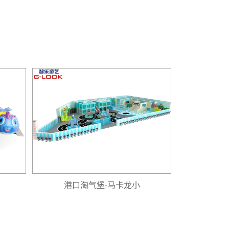
港口淘气堡-马卡龙小
港口