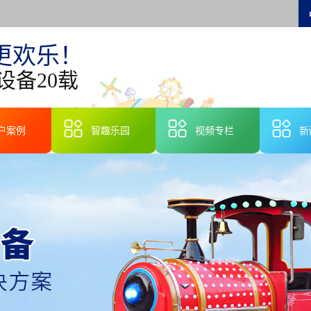
更欢乐！
设备20载
户案例
智趣乐园
视频专栏
新
智
行
技