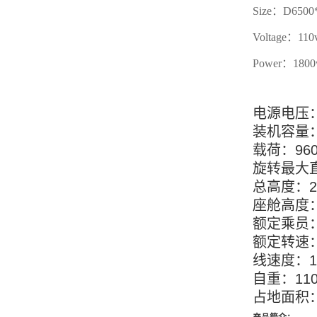
Size：D650
Voltage：110
Power：180
电源电压：3
装机容量：
载荷：96
旋转最大直
总高度：2
座舱高度：
额定乘员：
额定转速：8
线速度：1.
自重：110
占地面积：