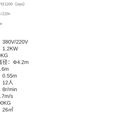
0*H3200（mm）
v/220v
0w
80V/220V
1.2KW
0KG
径：Φ4.2m
.6m
0.55m
12人
r/min
7m/s
0KG
26㎡