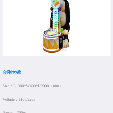
金刚大锤
Size：L1300*W600*H2000（mm）
Voltage：110v/220v
Power：300w