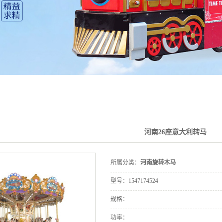
河南26座意大利转马
所属分类：
河南旋转木马
型号：
1547174524
规格：
功率：