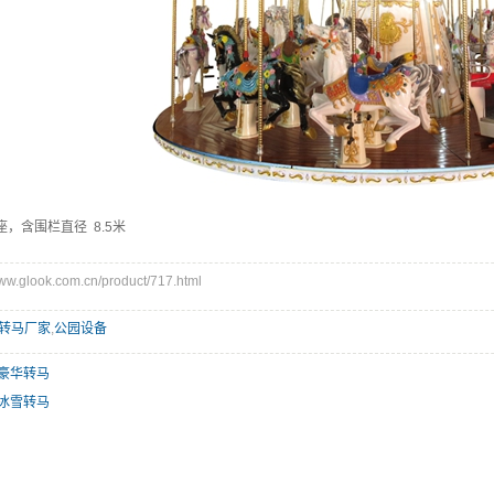
座，含围栏直径 8.5米
glook.com.cn/product/717.html
转马厂家
,
公园设备
座豪华转马
座冰雪转马