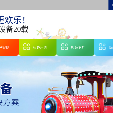
更欢乐！
设备20载
户案例
智趣乐园
视频专栏
新
智
行
技