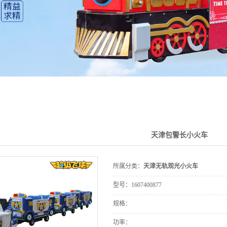
天津包警长小火车
所属分类：
天津无轨观光小火车
型号：
1607400877
规格：
功率：