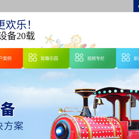
更欢乐！
设备20载
户案例
智趣乐园
视频专栏
新
智
行
技