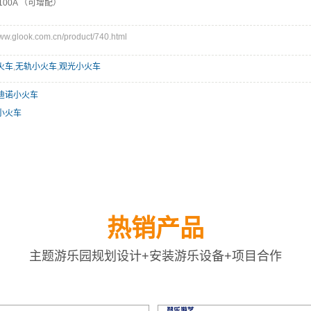
100A （可增配）
glook.com.cn/product/740.html
火车
,
无轨小火车
,
观光小火车
迪诺小火车
小火车
热销产品
主题游乐园规划设计+安装游乐设备+项目合作