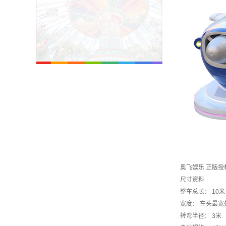
奥飞娱乐 正版授
尺寸资料
整车总长： 10米
宽度： 车头最宽处
转弯半径： 3米