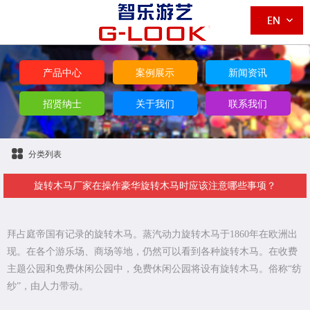
产品中心
案例展示
新闻资讯
招贤纳士
关于我们
联系我们
分类列表
旋转木马厂家在操作豪华旋转木马时应该注意哪些事项？
拜占庭帝国有记录的旋转木马。蒸汽动力旋转木马于1860年在欧洲出
现。在各个游乐场、商场等地，仍然可以看到各种旋转木马。在收费
主题公园和免费休闲公园中，免费休闲公园将设有旋转木马。俗称“纺
纱”，由人力带动。