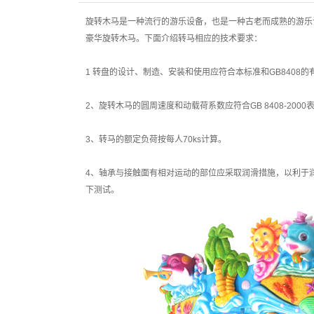
旋转木马是一种流行的游乐设备，也是一种古老而成熟的游乐
豪华旋转木马。下面介绍转马相应的技术要求：
1 转盘的设计、制造、安装和使用应符合本标准和GB8408的
2、旋转木马的圆周速度和动载荷系数应符合GB 8408-2000表4
3、转马的额定负荷按每人70ks计算。
4、轴承与接触面有相对运动的部位应采取润滑措施，以利于
下测试。