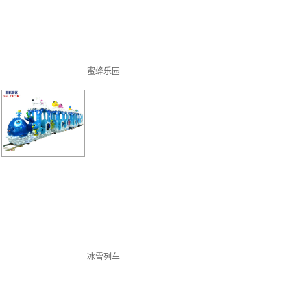
蜜蜂乐园
冰雪列车