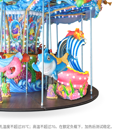
油孔温度不超过35℃；高温不超过70。在额定负载下，加热后测试稳定。