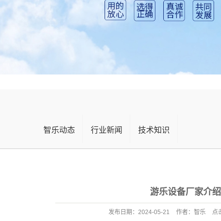
淘气堡
智乐动态
行业新闻
技术知识
游乐设备厂家介绍
发布日期：
2024-05-21
作者：
智乐
点