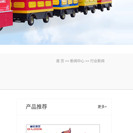
首 页
>>
新闻中心
>>
行业新闻
产品推荐
更多+