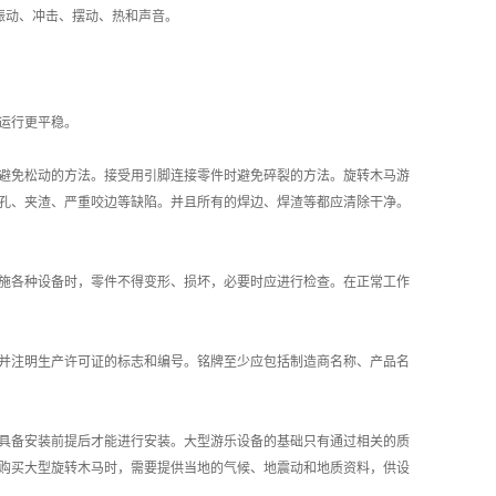
振动、冲击、摆动、热和声音。
运行更平稳。
避免松动的方法。接受用引脚连接零件时避免碎裂的方法。旋转木马游
孔、夹渣、严重咬边等缺陷。并且所有的焊边、焊渣等都应清除干净。
。
施各种设备时，零件不得变形、损坏，必要时应进行检查。在正常工作
并注明生产许可证的标志和编号。铭牌至少应包括制造商名称、产品名
具备安装前提后才能进行安装。大型游乐设备的基础只有通过相关的质
购买大型旋转木马时，需要提供当地的气候、地震动和地质资料，供设