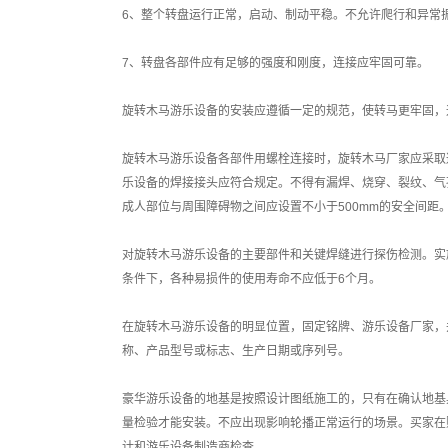
6、整个转盘运行正常，启动、制动平稳。不允许爬行和异常
7、转盘各部件应有足够的强度和刚度，连接应牢固可靠。
旋转木马游乐设备的安装应遵循一定的规范，使转马更牢固，
旋转木马游乐设备各部件用螺栓连接时，旋转木马厂家应采取
乐设备的焊接接头应符合规定。不得有漏焊、烧穿、裂纹、气
成人部位与周围障碍物之间应设置不小于500mm的安全间距
对旋转木马游乐设备的主要部件和关键焊缝进行探伤检测。实
条件下，各种易损件的使用寿命不应低于6个月。
在旋转木马游乐设备的明显位置，固定铭牌、游乐设备厂家，
称、产品型号或标志、生产日期或序列号。
豪华游乐设备的地基是按照设计图纸施工的，只有在确认地基
量检验才能安装。不应出现影响轮播正常运行的场景。买家在
计和游乐设备制造商检查。