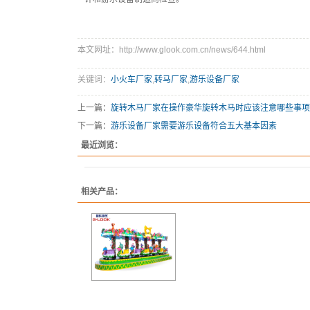
本文网址：http://www.glook.com.cn/news/644.html
关键词：
小火车厂家
,
转马厂家
,
游乐设备厂家
上一篇：
旋转木马厂家在操作豪华旋转木马时应该注意哪些事项
下一篇：
游乐设备厂家需要游乐设备符合五大基本因素
最近浏览：
相关产品：