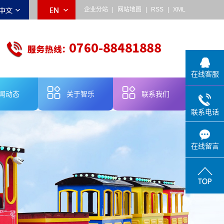
企业分站
|
网站地图
|
RSS
|
XML
在线客服
闻动态
关于智乐
联系我们
联系电话
乐动态
公司简介
业新闻
品牌故事
在线留言
术知识
企业宣传