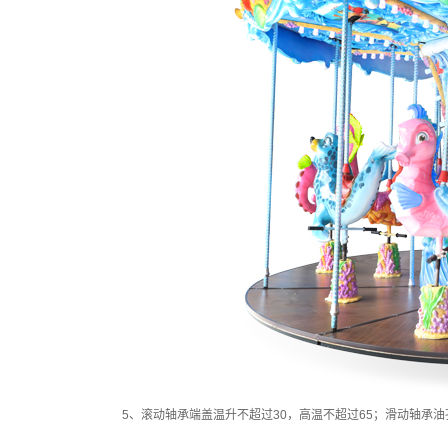
5、滚动轴承端盖温升不超过30，高温不超过65；滑动轴承