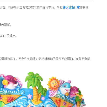
设备。有游乐设备的地方就有豪华旋转木马，所有
游乐设备厂家
都会做
有关规定。
.1.1的规定。
润滑剂的添加，不允许有油滴；无相对运动的零件不应漏油。在额定负载