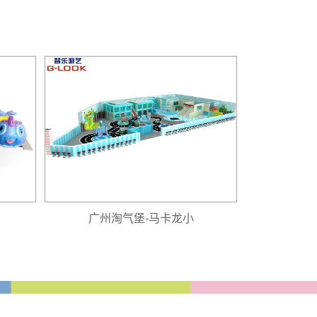
广州淘气堡-马卡龙小
广州