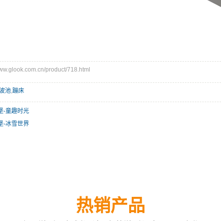
glook.com.cn/product/718.html
波池
,
蹦床
堡-童趣时光
堡-冰雪世界
热销产品