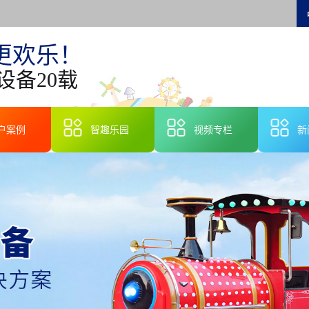
更欢乐！
设备20载
户案例
智趣乐园
视频专栏
新
智
行
技