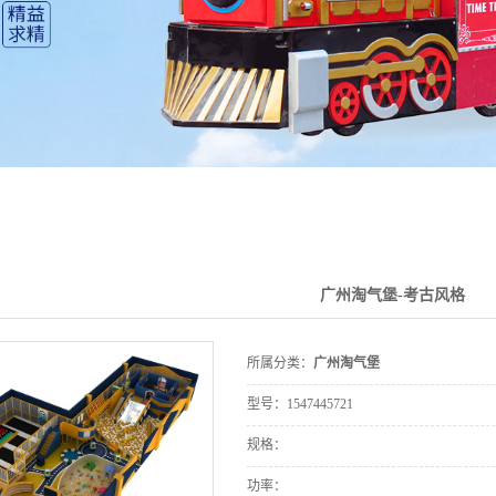
广州淘气堡-考古风格
所属分类：
广州淘气堡
型号：
1547445721
规格：
功率：