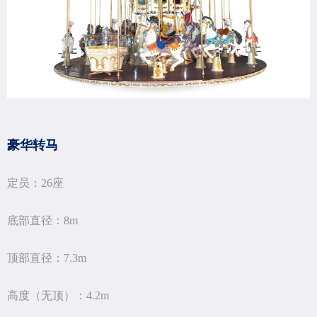
豪华转马
定员：26座
底部直径：8m
顶部直径：7.3m
高度（无顶）：4.2m