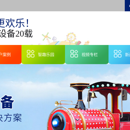
更欢乐！
设备20载
户案例
智趣乐园
视频专栏
新
智
行
技