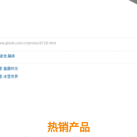
glook.com.cn/product/718.html
波池
,
蹦床
堡-童趣时光
堡-冰雪世界
热销产品