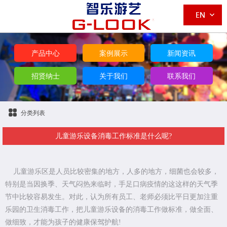
产品中心
案例展示
新闻资讯
招贤纳士
关于我们
联系我们
分类列表
儿童游乐设备消毒工作标准是什么呢?
儿童游乐区是人员比较密集的地方，人多的地方，细菌也会较多，
特别是当因换季、天气闷热来临时，手足口病疫情的这这样的天气季
节中比较容易发生。对此，认为所有员工、老师必须比平日更加注重
乐园的卫生消毒工作，把儿童游乐设备的消毒工作做标准，做全面、
做细致，才能为孩子的健康保驾护航!