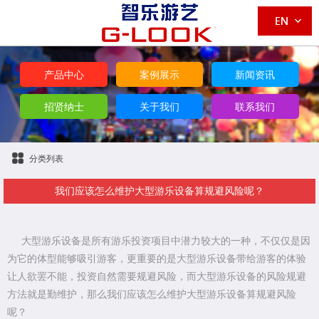
产品中心
案例展示
新闻资讯
招贤纳士
关于我们
联系我们
分类列表
我们应该怎么维护大型游乐设备算规避风险呢？
大型游乐设备是所有游乐投资项目中潜力较大的一种，不仅仅是因
为它的体型能够吸引游客，更重要的是大型游乐设备带给游客的体验
让人欲罢不能，投资自然需要规避风险，而大型游乐设备的风险规避
方法就是勤维护，那么我们应该怎么维护大型游乐设备算规避风险
呢？