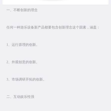
一、不断创新的理念
任何一种游乐设备新产品都要包含创新理念这个因素，涵盖：
1、运行原理的创新。
2、外观创意的创新。
3、市场调研开拓的创新。
二、互动娱乐性强