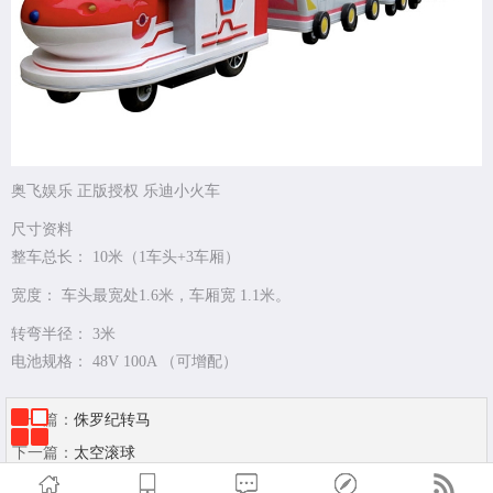
奥飞娱乐 正版授权 乐迪小火车
尺寸资料
整车总长： 10米（1车头+3车厢）
宽度： 车头最宽处1.6米，车厢宽 1.1米。
转弯半径： 3米
电池规格： 48V 100A （可增配）
上一篇：
侏罗纪转马
下一篇：
太空滚球