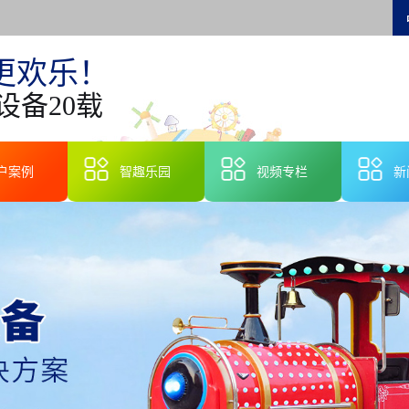
更欢乐！
设备20载
户案例
智趣乐园
视频专栏
新
智
行
技